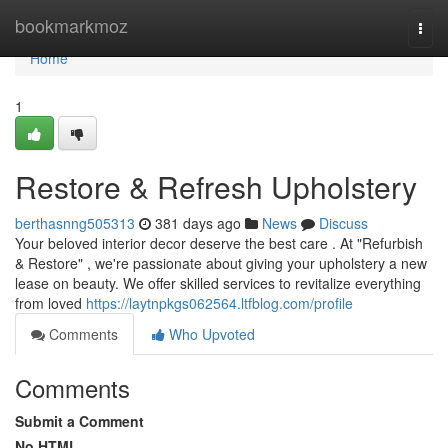
Home
bookmarkmoz
Togg
navi
Home
1
Restore & Refresh Upholstery
berthasnng505313
381 days ago
News
Discuss
Your beloved interior decor deserve the best care . At "Refurbish
& Restore" , we're passionate about giving your upholstery a new
lease on beauty. We offer skilled services to revitalize everything
from loved
https://laytnpkgs062564.ltfblog.com/profile
Comments
Who Upvoted
Comments
Submit a Comment
No HTML