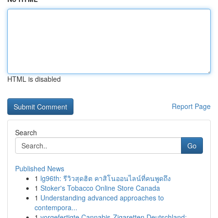
HTML is disabled
Report Page
Search
Go
Published News
1
lg96th: รีวิวสุดฮิต คาสิโนออนไลน์ที่คนพูดถึง
1
Stoker's Tobacco Online Store Canada
1
Understanding advanced approaches to
contempora...
1
vorgefertigte Cannabis-Zigaretten Deutschland:...