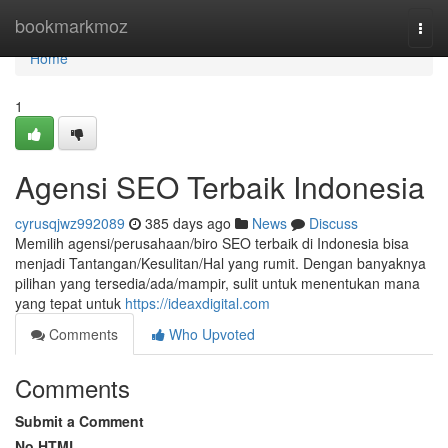
Home
bookmarkmoz
Togg
navi
Home
1
Agensi SEO Terbaik Indonesia
cyrusqjwz992089
385 days ago
News
Discuss
Memilih agensi/perusahaan/biro SEO terbaik di Indonesia bisa
menjadi Tantangan/Kesulitan/Hal yang rumit. Dengan banyaknya
pilihan yang tersedia/ada/mampir, sulit untuk menentukan mana
yang tepat untuk
https://ideaxdigital.com
Comments
Who Upvoted
Comments
Submit a Comment
No HTML