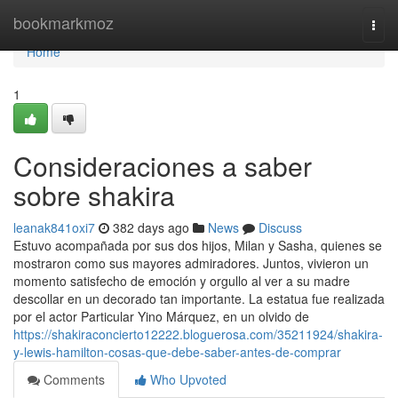
Home
bookmarkmoz
Togg
navi
Home
1
Consideraciones a saber
sobre shakira
leanak841oxi7
382 days ago
News
Discuss
Estuvo acompañada por sus dos hijos, Milan y Sasha, quienes se
mostraron como sus mayores admiradores. Juntos, vivieron un
momento satisfecho de emoción y orgullo al ver a su madre
descollar en un decorado tan importante. La estatua fue realizada
por el actor Particular Yino Márquez, en un olvido de
https://shakiraconcierto12222.bloguerosa.com/35211924/shakira-
y-lewis-hamilton-cosas-que-debe-saber-antes-de-comprar
Comments
Who Upvoted