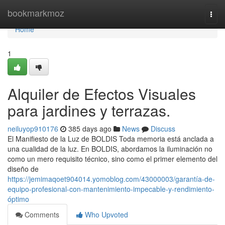
Home
bookmarkmoz
Togg
navi
Home
1
Alquiler de Efectos Visuales
para jardines y terrazas.
neiluyop910176
385 days ago
News
Discuss
El Manifiesto de la Luz de BOLDIS Toda memoria está anclada a
una cualidad de la luz. En BOLDIS, abordamos la iluminación no
como un mero requisito técnico, sino como el primer elemento del
diseño de
https://jemimaqoet904014.yomoblog.com/43000003/garantía-de-
equipo-profesional-con-mantenimiento-impecable-y-rendimiento-
óptimo
Comments
Who Upvoted