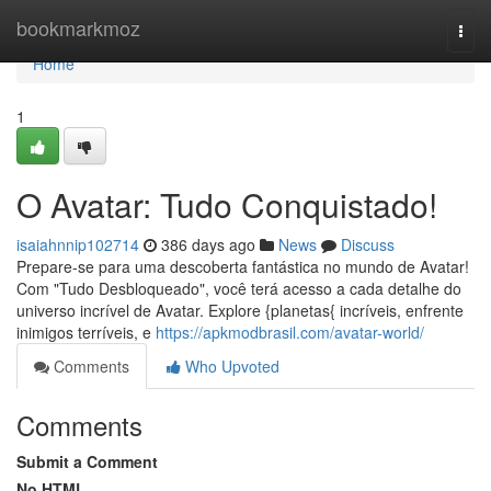
Home
bookmarkmoz
Togg
navi
Home
1
O Avatar: Tudo Conquistado!
isaiahnnip102714
386 days ago
News
Discuss
Prepare-se para uma descoberta fantástica no mundo de Avatar!
Com "Tudo Desbloqueado", você terá acesso a cada detalhe do
universo incrível de Avatar. Explore {planetas{ incríveis, enfrente
inimigos terríveis, e
https://apkmodbrasil.com/avatar-world/
Comments
Who Upvoted
Comments
Submit a Comment
No HTML