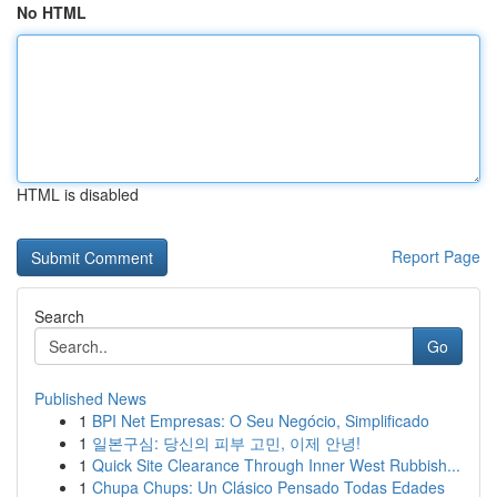
No HTML
HTML is disabled
Report Page
Search
Go
Published News
1
BPI Net Empresas: O Seu Negócio, Simplificado
1
일본구심: 당신의 피부 고민, 이제 안녕!
1
Quick Site Clearance Through Inner West Rubbish...
1
Chupa Chups: Un Clásico Pensado Todas Edades