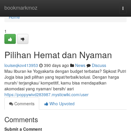
Home
bookmarkmoz
Togg
navi
Home
1
Pilihan Hemat dan Nyaman
louiseqkov413953
390 days ago
News
Discuss
Mau liburan ke Yogyakarta dengan budget terbatas? Sipkost Putri
Jogja bisa jadi pilihan yang tepat/terbaik/solusi. Dengan harga
murah/ terjangkau/ kompetitif, kamu bisa mendapatkan
akomodasi yang nyaman/ bersih/ asri
https://poppywivd283987.mysticwiki.com/user
Comments
Who Upvoted
Comments
Submit a Comment