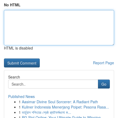
No HTML
HTML is disabled
Report Page
Search
Go
Published News
1
Aasimar Divine Soul Sorcerer: A Radiant Path
1
Kuliner Indonesia Menerjang Poipet: Pesona Rasa...
1
ভার্চুয়াল শপিংয়ের শ্রেষ্ঠ প্ল্যাটফর্মগুলো ক...
1
PG Slot Online: Your Ultimate Guide to Winning