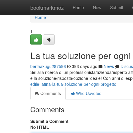
Home
bookmarkmoz
Home
New
Submit
Home
1
La tua soluzione per ogni
berthakugu287596
393 days ago
News
Discus
Sei alla ricerca di un professionista/azienda/esperto af
è la soluzione/risposta/opzione ideale! Con anni di es
edile-latina-la-tua-soluzione-per-ogni-progetto
Comments
Who Upvoted
Comments
Submit a Comment
No HTML