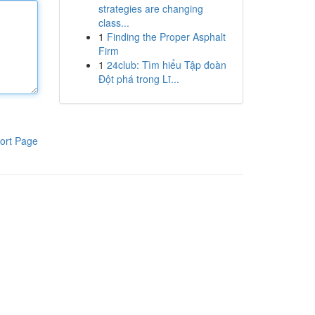
strategies are changing
class...
1
Finding the Proper Asphalt
Firm
1
24club: Tìm hiểu Tập đoàn
Đột phá trong Lĩ...
ort Page