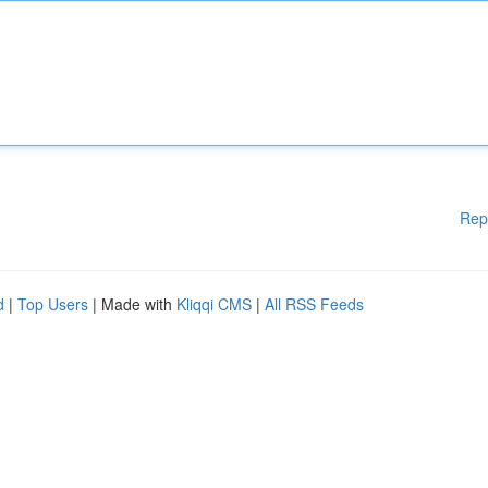
Rep
d
|
Top Users
| Made with
Kliqqi CMS
|
All RSS Feeds