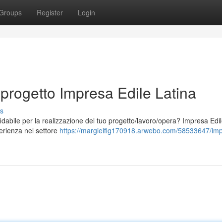
Groups
Register
Login
 progetto Impresa Edile Latina
s
fidabile per la realizzazione del tuo progetto/lavoro/opera? Impresa Edi
perienza nel settore
https://margieiflg170918.arwebo.com/58533647/im