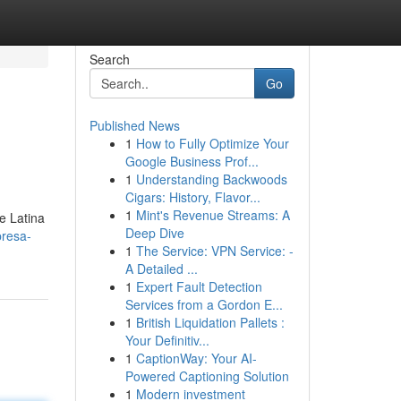
Search
Go
Published News
1
How to Fully Optimize Your
Google Business Prof...
1
Understanding Backwoods
Cigars: History, Flavor...
1
Mint's Revenue Streams: A
le Latina
Deep Dive
presa-
1
The Service: VPN Service: -
A Detailed ...
1
Expert Fault Detection
Services from a Gordon E...
1
British Liquidation Pallets :
Your Definitiv...
1
CaptionWay: Your AI-
Powered Captioning Solution
1
Modern investment