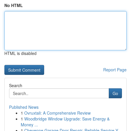
No HTML
HTML is disabled
Report Page
Search
Go
Published News
1
Ovruxtali: A Comprehensive Review
1
Woodbridge Window Upgrade: Save Energy &
Money ...
1
Cheyenne Garage Door Repair: Reliable Service Y...