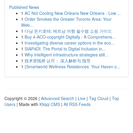
Published News
1
AC Not Cooling New Orleans New Orleans - Low ...
1
Order Smokes the Greater Toronto Area: Your
Web...
1
다낭 돈키호테: 베트남 여행 필수템 쇼핑 가이드
1
Buy 4-ACO-copyright Digitally : A Comprehens...
1
Investigating diverse career options in the eco...
1
SIAP4DI: The Portal to Digital Inclusion in...
1
Why intelligent infrastructure strategies still...
1
技术穿线师 认可： 深入解析与 指导
1
{Smartworld Wellness Residences: Your Haven o...
Copyright © 2026 |
Advanced Search
|
Live
|
Tag Cloud
|
Top
Users
| Made with
Kliqqi CMS
|
All RSS Feeds