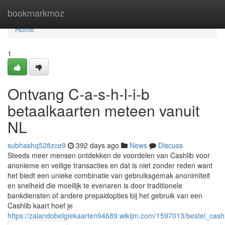
Home
bookmarkmoz
Home
1
Ontvang C-a-s-h-l-i-b
betaalkaarten meteen vanuit
NL
subhashq528zce9
392 days ago
News
Discuss
Steeds meer mensen ontdekken de voordelen van Cashlib voor
anonieme en veilige transacties en dat is niet zonder reden want
het biedt een unieke combinatie van gebruiksgemak anonimiteit
en snelheid die moeilijk te evenaren is door traditionele
bankdiensten of andere prepaidopties bij het gebruik van een
Cashlib kaart hoef je
https://zalandobelgiekaarten94689.wikijm.com/1597013/bestel_cas