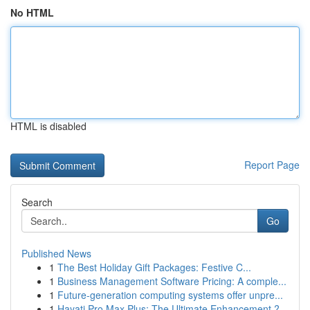
No HTML
HTML is disabled
Report Page
Search
Go
Published News
1
The Best Holiday Gift Packages: Festive C...
1
Business Management Software Pricing: A comple...
1
Future-generation computing systems offer unpre...
1
Hayati Pro Max Plus: The Ultimate Enhancement ?