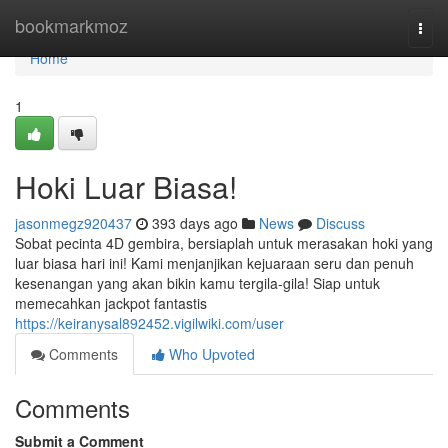
Home
bookmarkmoz
Togg
navi
Home
1
Hoki Luar Biasa!
jasonmegz920437
393 days ago
News
Discuss
Sobat pecinta 4D gembira, bersiaplah untuk merasakan hoki yang
luar biasa hari ini! Kami menjanjikan kejuaraan seru dan penuh
kesenangan yang akan bikin kamu tergila-gila! Siap untuk
memecahkan jackpot fantastis
https://keiranysal892452.vigilwiki.com/user
Comments
Who Upvoted
Comments
Submit a Comment