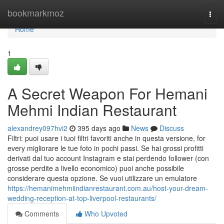
Home
bookmarkmoz
Togg
navi
Home
1
A Secret Weapon For Hemani
Mehmi Indian Restaurant
alexandrey097hvi2
395 days ago
News
Discuss
Filtri: puoi usare i tuoi filtri favoriti anche in questa versione, for
every migliorare le tue foto in pochi passi. Se hai grossi profitti
derivati dal tuo account Instagram e stai perdendo follower (con
grosse perdite a livello economico) puoi anche possibile
considerare questa opzione. Se vuoi utilizzare un emulatore
https://hemanimehmiindianrestaurant.com.au/host-your-dream-
wedding-reception-at-top-liverpool-restaurants/
Comments
Who Upvoted