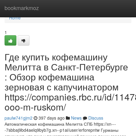
Home
bookmarkmoz
Home
1
Где купить кофемашину
Мелитта в Санкт-Петербурге
: Обзор кофемашина
зерновая с капучинатором
https://companies.rbc.ru/id/11
ooo-m-ruskom/
paulw741gjm2
397 days ago
News
Discuss
Автоматическая кофемашина Мелитта СПБ https://xn---
-7sbbaj9bd4aelq9byb7g.xn--p1ai/user/erforepntw Гурманы