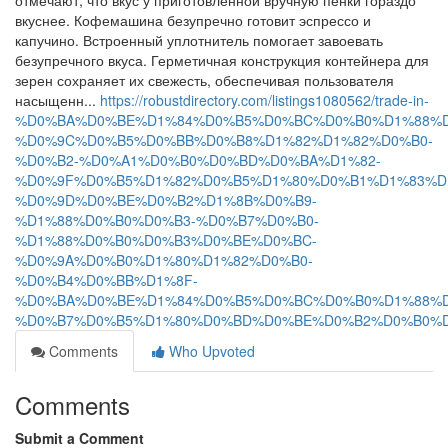
отмечают, что вкус у приготовленной вручную пенки гораздо
вкуснее. Кофемашина безупречно готовит эспрессо и
капучино. Встроенный уплотнитель помогает завоевать
безупречного вкуса. Герметичная конструкция контейнера для
зерен сохраняет их свежесть, обеспечивая пользователя
насыщенн...
https://robustdirectory.com/listings1080562/trade-in-
%D0%BA%D0%BE%D1%84%D0%B5%D0%BC%D0%B0%D1%88%D
%D0%9C%D0%B5%D0%BB%D0%B8%D1%82%D1%82%D0%B0-
%D0%B2-%D0%A1%D0%B0%D0%BD%D0%BA%D1%82-
%D0%9F%D0%B5%D1%82%D0%B5%D1%80%D0%B1%D1%83%D
%D0%9D%D0%BE%D0%B2%D1%8B%D0%B9-
%D1%88%D0%B0%D0%B3-%D0%B7%D0%B0-
%D1%88%D0%B0%D0%B3%D0%BE%D0%BC-
%D0%9A%D0%B0%D1%80%D1%82%D0%B0-
%D0%B4%D0%BB%D1%8F-
%D0%BA%D0%BE%D1%84%D0%B5%D0%BC%D0%B0%D1%88%D
%D0%B7%D0%B5%D1%80%D0%BD%D0%BE%D0%B2%D0%B0%
Comments
Who Upvoted
Comments
Submit a Comment