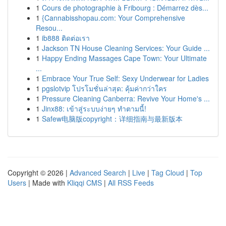
1
Cours de photographie à Fribourg : Démarrez dès...
1
{Cannabisshopau.com: Your Comprehensive
Resou...
1
ib888 ติดต่อเรา
1
Jackson TN House Cleaning Services: Your Guide ...
1
Happy Ending Massages Cape Town: Your Ultimate
...
1
Embrace Your True Self: Sexy Underwear for Ladies
1
pgslotvip โปรโมชั่นล่าสุด: คุ้มค่ากว่าใคร
1
Pressure Cleaning Canberra: Revive Your Home's ...
1
Jinx88: เข้าสู่ระบบง่ายๆ ทำตามนี้!
1
Safew电脑版copyright：详细指南与最新版本
Copyright © 2026 |
Advanced Search
|
Live
|
Tag Cloud
|
Top
Users
| Made with
Kliqqi CMS
|
All RSS Feeds