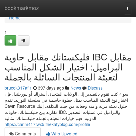
Home
bookmarkmoz
Togg
navi
Home
1
فليكستانك مقابل حاوية IBC مقابل
البراميل: اختيار الشكل المناسب
لتعبئة المنتجات السائلة بالجملة
brucek317afl1
397 days ago
News
Discuss
سواء كنت تقوم بالتصدير إلى الولايات المتحدة، أستراليا أو نيوزيلندا، فإن
اختيار نوع التعبئة المناسب يمثل خطوة حاسمة في سلسلة التوريد. تقدم
Cavin Resource حلول تعبئة مرنة وآمنة وفعالة من حيث التكلفة. إليك
مقارنة بين فليكستانك، حاويات IBC، والبراميل في عمليات التصدير
الدولية. فهم خيارات التعبئة بالجملة فليكستانك: مثالية
https://carlm417twx5.thekatyblog.com/profile
Comments
Who Upvoted