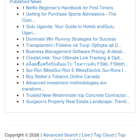
Published News
1
Betflix Beginner's Handbook for First-Timers
1
Getting for Purchase Sports Admissions –The
Com...
1
Gulu Uganda: Your Guide to Hotels andGulu,
Ugan...
1
Dominate Win Rummy Strategies for Success
1
Transplantimi i Flokëve në Turqi: Gjithçka që D...
1
Business Management Software Pricing: A detail...
1
CreateLinkk: Your Ultimate Link Tracking & Opti...
1
สล็อตซื้อฟรีสปินคืออะไร: ไขความลับ FS96, FS96th...
1
Sur-Ron BikesSur-Ron E-BikesElectric Sur-Rons f...
1
Buy Stoker's Tobacco Online Canada
1
Advanced investment methodologies are
transform...
1
Trusted New Westminster top Concrete Contractor...
1
Gurgaon's Property Real Estate Landscape: Trend...
Copyright © 2026 |
Advanced Search
|
Live
|
Tag Cloud
|
Top