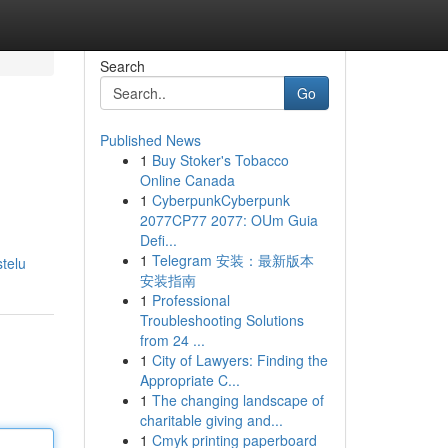
Search
Go
Published News
1
Buy Stoker's Tobacco
Online Canada
1
CyberpunkCyberpunk
2077CP77 2077: OUm Guia
Defi...
1
Telegram 安装：最新版本
stelu
安装指南
1
Professional
Troubleshooting Solutions
from 24 ...
1
City of Lawyers: Finding the
Appropriate C...
1
The changing landscape of
charitable giving and...
1
Cmyk printing paperboard