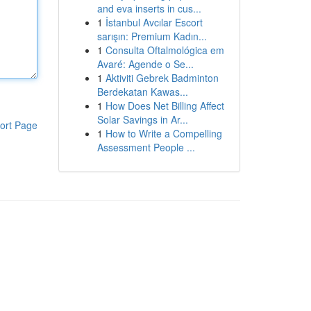
and eva inserts in cus...
1
İstanbul Avcılar Escort
sarışın: Premium Kadın...
1
Consulta Oftalmológica em
Avaré: Agende o Se...
1
Aktiviti Gebrek Badminton
Berdekatan Kawas...
1
How Does Net Billing Affect
Solar Savings in Ar...
ort Page
1
How to Write a Compelling
Assessment People ...