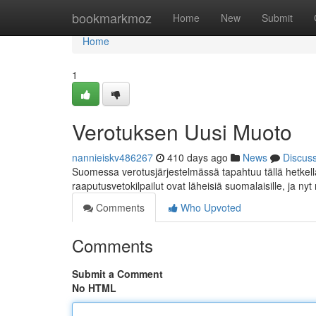
Home
bookmarkmoz
Home
New
Submit
Home
1
Verotuksen Uusi Muoto
nannieiskv486267
410 days ago
News
Discus
Suomessa verotusjärjestelmässä tapahtuu tällä hetkellä
raaputusvetokilpailut ovat läheisiä suomalaisille, ja nyt 
Comments
Who Upvoted
Comments
Submit a Comment
No HTML