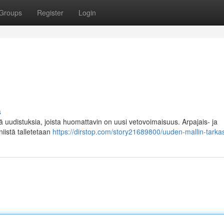
Groups
Register
Login
s
 uudistuksia, joista huomattavin on uusi vetovoimaisuus. Arpajais- ja
niistä talletetaan
https://dirstop.com/story21689800/uuden-mallin-tarka