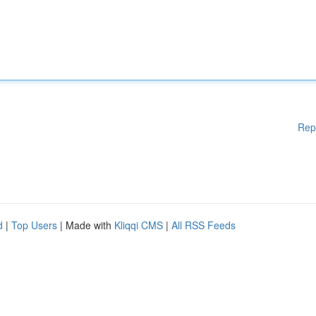
Rep
d
|
Top Users
| Made with
Kliqqi CMS
|
All RSS Feeds