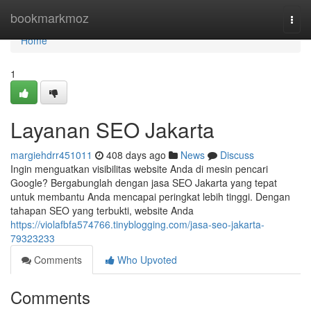
Home
bookmarkmoz
Togg
navi
Home
1
Layanan SEO Jakarta
margiehdrr451011
408 days ago
News
Discuss
Ingin menguatkan visibilitas website Anda di mesin pencari
Google? Bergabunglah dengan jasa SEO Jakarta yang tepat
untuk membantu Anda mencapai peringkat lebih tinggi. Dengan
tahapan SEO yang terbukti, website Anda
https://violafbfa574766.tinyblogging.com/jasa-seo-jakarta-
79323233
Comments
Who Upvoted
Comments