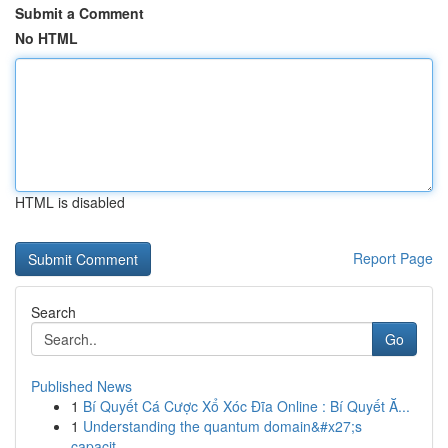
Submit a Comment
No HTML
HTML is disabled
Report Page
Search
Go
Published News
1
Bí Quyết Cá Cược Xổ Xóc Đĩa Online : Bí Quyết Ă...
1
Understanding the quantum domain&#x27;s
capacit...