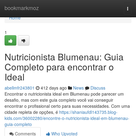
Home
bookmarkmoz
Togg
navi
Home
1
Nutricionista Blumenau: Guia
Completo para encontrar o
Ideal
abellmfr243801
412 days ago
News
Discuss
Encontrar o nutricionista ideal em Blumenau pode parecer um
desafio, mas com este guia completo você vai conseguir
encontrar o profissional certo para suas necessidades. Com uma
cidade repleta de opções, é
https://shaniaufdl143735.blog-
kids.com/36002280/encontre-o-nutricionista-ideal-em-blumenau-
guia-completo
Comments
Who Upvoted