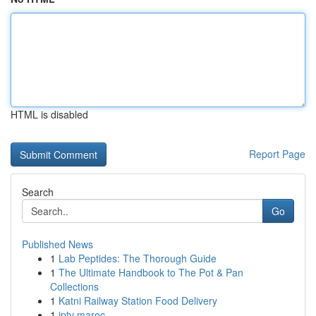
HTML is disabled
Report Page
Search
Go
Published News
1
Lab Peptides: The Thorough Guide
1
The Ultimate Handbook to The Pot & Pan
Collections
1
Katni Railway Station Food Delivery
1
iptv maroc