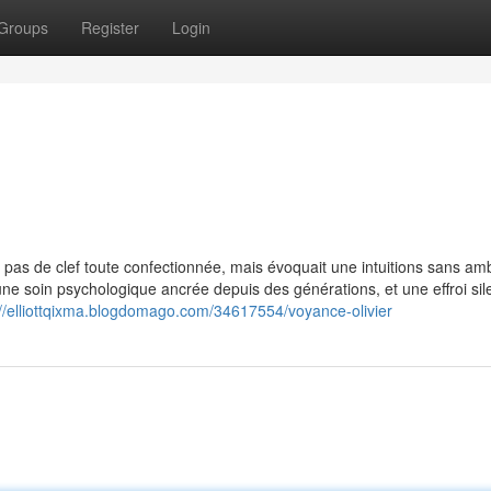
Groups
Register
Login
t pas de clef toute confectionnée, mais évoquait une intuitions sans am
, une soin psychologique ancrée depuis des générations, et une effroi si
://elliottqixma.blogdomago.com/34617554/voyance-olivier