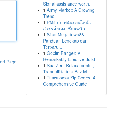
Signal assistance worth...
1
Army Market: A Growing
Trend
1
PM8 เว็บพนันออนไลน์ :
สวรรค์ ของ เซียนพนัน
1
Situs Megadewa88
Panduan Lengkap dan
Terbaru ...
1
Goblin Ranger: A
Remarkably Effective Build
ort Page
1
Spa Zen: Relaxamento ,
Tranquilidade e Paz M...
1
Tuscaloosa Zip Codes: A
Comprehensive Guide