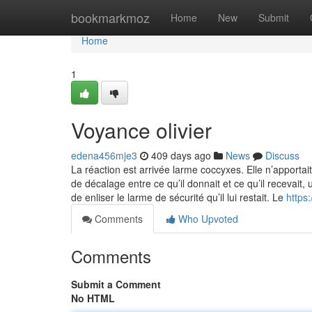
Home
bookmarkmoz
Home
New
Submit
Home
1
Voyance olivier
edena456mje3
409 days ago
News
Discuss
La réaction est arrivée larme coccyxes. Elle n’apportai
de décalage entre ce qu’il donnait et ce qu’il recevait
de enliser le larme de sécurité qu’il lui restait. Le
https
Comments
Who Upvoted
Comments
Submit a Comment
No HTML