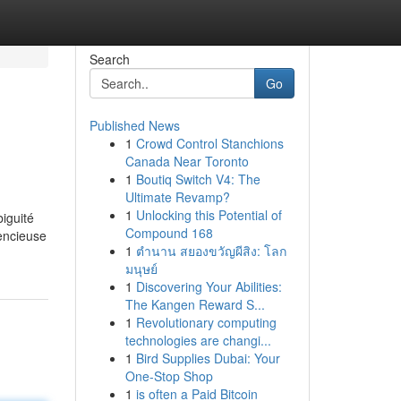
Search
Go
Published News
1
Crowd Control Stanchions
Canada Near Toronto
1
Boutiq Switch V4: The
Ultimate Revamp?
1
Unlocking this Potential of
biguité
Compound 168
lencieuse
1
ตำนาน สยองขวัญผีสิง: โลก
มนุษย์
1
Discovering Your Abilities:
The Kangen Reward S...
1
Revolutionary computing
technologies are changi...
1
Bird Supplies Dubai: Your
One-Stop Shop
1
is often a Paid Bitcoin