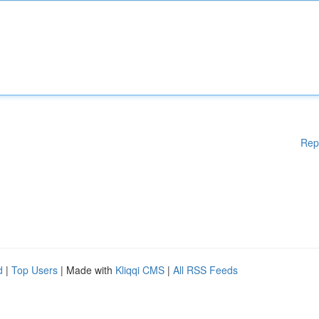
Rep
d
|
Top Users
| Made with
Kliqqi CMS
|
All RSS Feeds