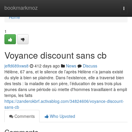
Home
bookmarkmoz
Togg
navi
Home
1
Voyance discount sans cb
jeffd689xws8
412 days ago
News
Discuss
Hélène, 67 ans, et le silence de l’après Hélène n’a jamais existé
du style à bien se plaindre. Dans l'existence, elle a traversé bien
des tests : la maladie de son père, l’éducation de ses trois plus
jeunes dans une période où miette d'hommes travaillaient à empli
temps, les faits
https://zanderokbrf.activablog.com/34824606/voyance-discount-
sans-cb
Comments
Who Upvoted
Comments