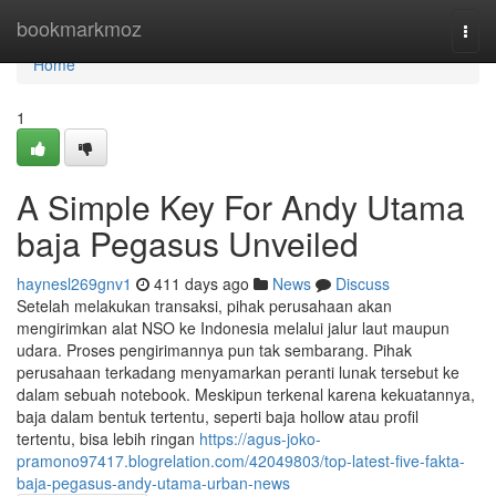
Home
bookmarkmoz
Togg
navi
Home
1
A Simple Key For Andy Utama
baja Pegasus Unveiled
haynesl269gnv1
411 days ago
News
Discuss
Setelah melakukan transaksi, pihak perusahaan akan
mengirimkan alat NSO ke Indonesia melalui jalur laut maupun
udara. Proses pengirimannya pun tak sembarang. Pihak
perusahaan terkadang menyamarkan peranti lunak tersebut ke
dalam sebuah notebook. Meskipun terkenal karena kekuatannya,
baja dalam bentuk tertentu, seperti baja hollow atau profil
tertentu, bisa lebih ringan
https://agus-joko-
pramono97417.blogrelation.com/42049803/top-latest-five-fakta-
baja-pegasus-andy-utama-urban-news