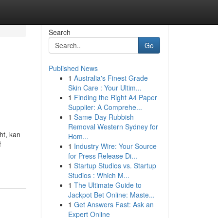
Search
Go
Published News
1
Australia's Finest Grade
Skin Care : Your Ultim...
1
Finding the Right A4 Paper
Supplier: A Comprehe...
1
Same-Day Rubbish
Removal Western Sydney for
ht, kan
Hom...
f
1
Industry Wire: Your Source
for Press Release Di...
1
Startup Studios vs. Startup
Studios : Which M...
1
The Ultimate Guide to
Jackpot Bet Online: Maste...
1
Get Answers Fast: Ask an
Expert Online