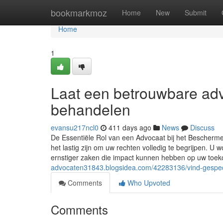
Home
bookmarkmoz
Home
New
Submit
Home
1
Laat een betrouwbare adv
behandelen
evansu217ncl0
411 days ago
News
Discuss
De Essentiële Rol van een Advocaat bij het Bescherme
het lastig zijn om uw rechten volledig te begrijpen. U 
ernstiger zaken die impact kunnen hebben op uw toek
advocaten31843.blogsidea.com/42283136/vind-gespeci
Comments
Who Upvoted
Comments