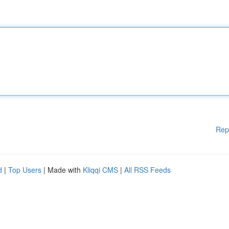
Rep
d
|
Top Users
| Made with
Kliqqi CMS
|
All RSS Feeds