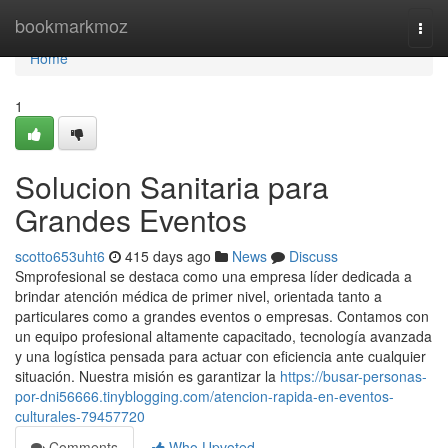
Home
bookmarkmoz
Togg
navi
Home
1
Solucion Sanitaria para
Grandes Eventos
scotto653uht6
415 days ago
News
Discuss
Smprofesional se destaca como una empresa líder dedicada a
brindar atención médica de primer nivel, orientada tanto a
particulares como a grandes eventos o empresas. Contamos con
un equipo profesional altamente capacitado, tecnología avanzada
y una logística pensada para actuar con eficiencia ante cualquier
situación. Nuestra misión es garantizar la
https://busar-personas-
por-dni56666.tinyblogging.com/atencion-rapida-en-eventos-
culturales-79457720
Comments
Who Upvoted