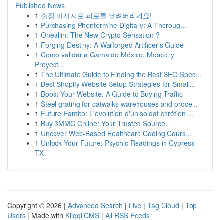
Published News
1
출장 마사지로 피로를 날려버리세요!
1
Purchasing Phentermine Digitally: A Thoroug...
1
Oneallin: The New Crypto Sensation ?
1
Forging Destiny: A Warforged Artificer's Guide
1
Como validar a Gama de México, Meseci y
Proyect...
1
The Ultimate Guide to Finding the Best SEO Spec...
1
Best Shopify Website Setup Strategies for Small...
1
Boost Your Website: A Guide to Buying Traffic
1
Steel grating for catwalks warehouses and proce...
1
Future Fambo: L'évolution d'un soldat chrétien ...
1
Buy 3MMC Online: Your Trusted Source
1
Uncover Web-Based Healthcare Coding Cours...
1
Unlock Your Future: Psychic Readings in Cypress
TX
Copyright © 2026 |
Advanced Search
|
Live
|
Tag Cloud
|
Top
Users
| Made with
Kliqqi CMS
|
All RSS Feeds