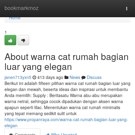
Home
bookmarkmoz
Togg
navi
Home
1
About warna cat rumah bagian
luar yang elegan
janen713yxn5
413 days ago
News
Discuss
Berikut ini adalah fifteen pilihan warna cat rumah bagian luar yang
elegan dan mewah, beserta ideas dan inspirasi untuk membantu
Anda memilih: Supply : Beritasatu Warna abu-abu merupakan
warna netral, sehingga cocok dipadukan dengan aksen warna
apapun seperti lilac. Menentukan warna cat rumah minimalis
yang tepat memang sedikit sulit untuk
https://www.propanraya.com/warna-cat-rumah-bagian-luar-yang-
elegan
Comments
Who Upvoted