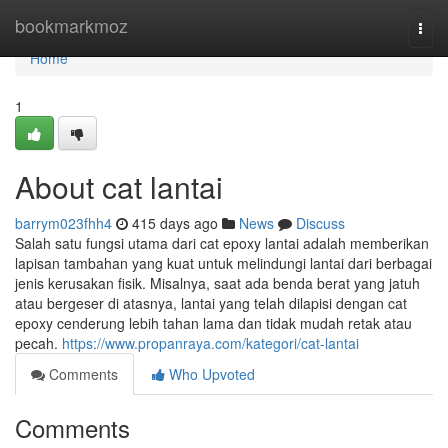
Home
bookmarkmoz
Togg
navi
Home
1
About cat lantai
barrym023fhh4
415 days ago
News
Discuss
Salah satu fungsi utama dari cat epoxy lantai adalah memberikan
lapisan tambahan yang kuat untuk melindungi lantai dari berbagai
jenis kerusakan fisik. Misalnya, saat ada benda berat yang jatuh
atau bergeser di atasnya, lantai yang telah dilapisi dengan cat
epoxy cenderung lebih tahan lama dan tidak mudah retak atau
pecah.
https://www.propanraya.com/kategori/cat-lantai
Comments
Who Upvoted
Comments