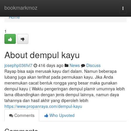
Home
bookmarkmoz
Togg
navi
Home
1
About dempul kayu
josephp036fvl7
416 days ago
News
Discuss
Rayap bisa saja merusak kayu dari dalam. Namun beberapa
lubang juga akan terlihat pada permukaan kayu. Jika Anda
menemukan cacat bentuk rongga yang besar maka gunakan
dempul kayu ( Waktu pengeringan dempul plamir umumnya lebih
lama dibandingkan dengan jenis dempul lainnya, namun daya
tahannya dan hasil akhir yang diperoleh lebih
https://www.propanraya.com/dempul-kayu
Comments
Who Upvoted
Comments