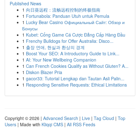
Published News
1
向日葵远程：流畅远程控制的终极指南
1
Fortunabola: Panduan Utuh untuk Pemula
1
Lucky Bear Casino Официальный Сайт: Обзор и
Бонусы
1
Kubet: Cổng Game Cá Cược Đẳng Cấp Hàng Đầu
1
Frenchy Bulldogs for Offer Australia: Disco...
1
출장 연애, 현실과 환상의 경계
1
Boost Your SEO: A Introductory Guide to Link...
1
AI: Your New Wellbeing Companion
1
Can French Cookies Qualify as Without Gluten? A...
1
Diskon Blazer Pria
1
gacor33: Tutorial Lengkap dan Tautan Asli Palin...
1
Responding Sensitive Requests: Ethical Limitations
Copyright © 2026 |
Advanced Search
|
Live
|
Tag Cloud
|
Top
Users
| Made with
Kliqqi CMS
|
All RSS Feeds