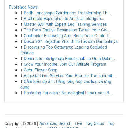
Published News
1
Perth Landscape Gardeners: Transforming Th...
1
A Ultimate Exploration to Artificial Intelligen...
1
Master SAP with Expert-Led Training Services
1
The Paris Emalyn Destination Tarlac: Your Col...
1
Contractor Estimating App: Boost Your Quote T...
1
Dukun707: Kejadian Viral di TikTok dan Dampaknya
1
Discovering Top Getaways: Leading Secluded
Estates
1
Domina tu Inteligencia Emocional: La Guía Defin...
1
Grow Your Income: Join Our Affiliate Program
1
Cebu Flower Shop
1
Augusta Limo Service: Your Premier Transportati...
1
Cảm biến độ ẩm: Bảng tổng hợp các loại và ứng
dụng
1
Restoring Function : Neurological Impairment & ...
Copyright © 2026 |
Advanced Search
|
Live
|
Tag Cloud
|
Top