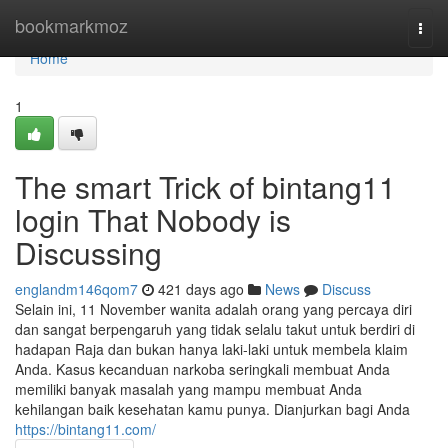
Home
bookmarkmoz
Togg
navi
Home
1
The smart Trick of bintang11
login That Nobody is
Discussing
englandm146qom7
421 days ago
News
Discuss
Selain ini, 11 November wanita adalah orang yang percaya diri
dan sangat berpengaruh yang tidak selalu takut untuk berdiri di
hadapan Raja dan bukan hanya laki-laki untuk membela klaim
Anda. Kasus kecanduan narkoba seringkali membuat Anda
memiliki banyak masalah yang mampu membuat Anda
kehilangan baik kesehatan kamu punya. Dianjurkan bagi Anda
https://bintang11.com/