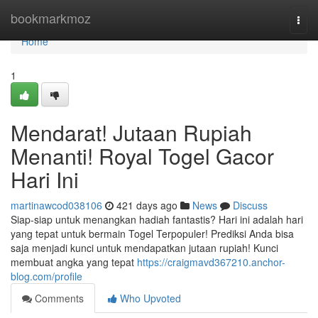
Home
bookmarkmoz
Togg
navi
Home
1
Mendarat! Jutaan Rupiah
Menanti! Royal Togel Gacor
Hari Ini
martinawcod038106
421 days ago
News
Discuss
Siap-siap untuk menangkan hadiah fantastis? Hari ini adalah hari
yang tepat untuk bermain Togel Terpopuler! Prediksi Anda bisa
saja menjadi kunci untuk mendapatkan jutaan rupiah! Kunci
membuat angka yang tepat
https://craigmavd367210.anchor-
blog.com/profile
Comments
Who Upvoted