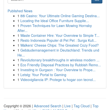
Published News
1
88i Casino: Your Ultimate Online Gaming Destina...
1
Locating the Ideal Office Furniture Supplie...
1
Proven Techniques for Lawn Mowing Hornsby
After...
1
Waste Container Hire: Your Overview to Simple T...
1
Resto Indonesia Populer di Pet Pet : Surga Kuli...
1
Walkers' Cheese Chips: The Greatest Cozy Food?
1
Gebäudemanagement in Deutschland: Trends und
He...
1
Revolutionary breakthroughs in wireless modern ...
1
Eco Friendly Disposal Practices by Rubbish Remo...
1
Investing in Gurgaon : Your Overview to Prope...
1
Letstg: Your Portal to Gaming
1
Videovigilancia IP: Protege tu hogar con tecnol...
Copyright © 2026 |
Advanced Search
|
Live
|
Tag Cloud
|
Top