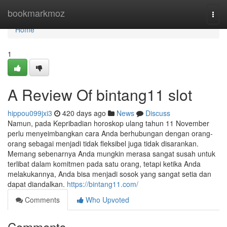
Home
bookmarkmoz
Togg
navi
Home
1
A Review Of bintang11 slot
hippou099jxi3
420 days ago
News
Discuss
Namun, pada Kepribadian horoskop ulang tahun 11 November
perlu menyeimbangkan cara Anda berhubungan dengan orang-
orang sebagai menjadi tidak fleksibel juga tidak disarankan.
Memang sebenarnya Anda mungkin merasa sangat susah untuk
terlibat dalam komitmen pada satu orang, tetapi ketika Anda
melakukannya, Anda bisa menjadi sosok yang sangat setia dan
dapat diandalkan.
https://bintang11.com/
Comments
Who Upvoted
Comments