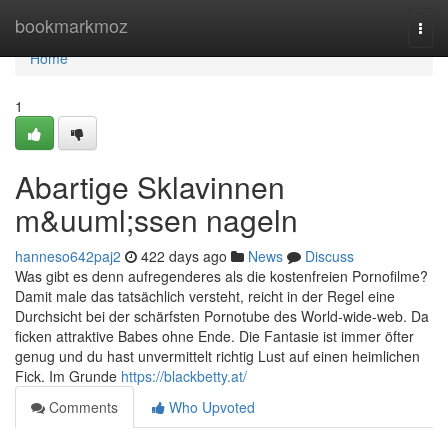
Home
bookmarkmoz
Togg
navi
Home
1
Abartige Sklavinnen
m&uuml;ssen nageln
hanneso642paj2
422 days ago
News
Discuss
Was gibt es denn aufregenderes als die kostenfreien Pornofilme?
Damit male das tatsächlich versteht, reicht in der Regel eine
Durchsicht bei der schärfsten Pornotube des World-wide-web. Da
ficken attraktive Babes ohne Ende. Die Fantasie ist immer öfter
genug und du hast unvermittelt richtig Lust auf einen heimlichen
Fick. Im Grunde
https://blackbetty.at/
Comments
Who Upvoted