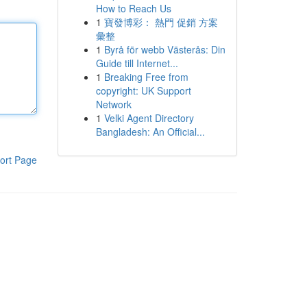
How to Reach Us
1
寶發博彩： 熱門 促銷 方案
彙整
1
Byrå för webb Västerås: Din
Guide till Internet...
1
Breaking Free from
copyright: UK Support
Network
1
Velki Agent Directory
Bangladesh: An Official...
ort Page