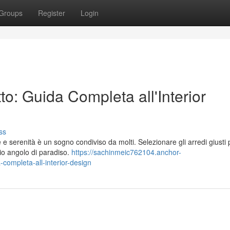
Groups
Register
Login
to: Guida Completa all'Interior
ss
 e serenità è un sogno condiviso da molti. Selezionare gli arredi giusti 
io angolo di paradiso.
https://sachinmeic762104.anchor-
completa-all-interior-design