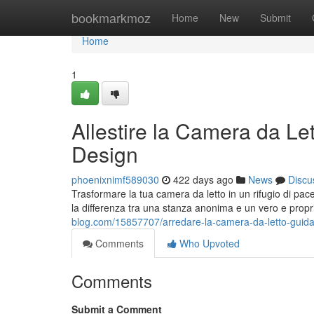
Home
bookmarkmoz
Home
New
Submit
Home
1
Allestire la Camera da Let
Design
phoenixnimf589030
422 days ago
News
Discu
Trasformare la tua camera da letto in un rifugio di pace
la differenza tra una stanza anonima e un vero e propr
blog.com/15857707/arredare-la-camera-da-letto-guida-
Comments
Who Upvoted
Comments
Submit a Comment