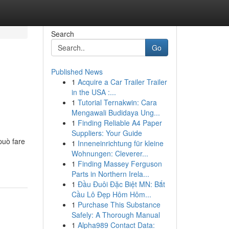
Search
Go
Published News
1
Acquire a Car Trailer Trailer
in the USA :...
1
Tutorial Ternakwin: Cara
Mengawali Budidaya Ung...
1
Finding Reliable A4 Paper
Suppliers: Your Guide
può fare
1
Inneneinrichtung für kleine
Wohnungen: Cleverer...
1
Finding Massey Ferguson
Parts in Northern Irela...
1
Đầu Đuôi Đặc Biệt MN: Bắt
Cầu Lô Đẹp Hôm Hôm...
1
Purchase This Substance
Safely: A Thorough Manual
1
Alpha989 Contact Data: