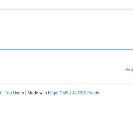
Rep
d
|
Top Users
| Made with
Kliqqi CMS
|
All RSS Feeds