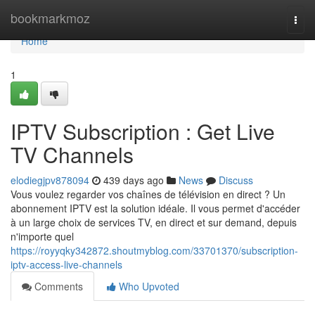
Home
bookmarkmoz
Togg
navi
Home
1
IPTV Subscription : Get Live
TV Channels
elodiegjpv878094
439 days ago
News
Discuss
Vous voulez regarder vos chaînes de télévision en direct ? Un
abonnement IPTV est la solution idéale. Il vous permet d'accéder
à un large choix de services TV, en direct et sur demand, depuis
n'importe quel
https://royyqky342872.shoutmyblog.com/33701370/subscription-
iptv-access-live-channels
Comments
Who Upvoted