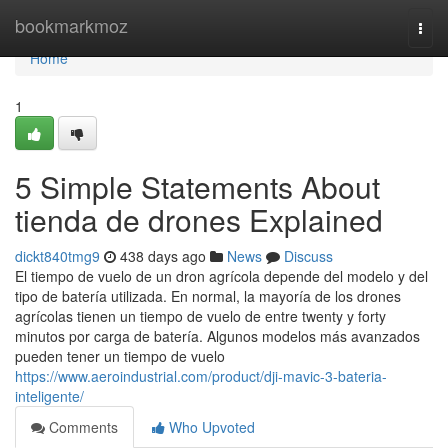
Home
bookmarkmoz
Togg
navi
Home
1
5 Simple Statements About
tienda de drones Explained
dickt840tmg9
438 days ago
News
Discuss
El tiempo de vuelo de un dron agrícola depende del modelo y del
tipo de batería utilizada. En normal, la mayoría de los drones
agrícolas tienen un tiempo de vuelo de entre twenty y forty
minutos por carga de batería. Algunos modelos más avanzados
pueden tener un tiempo de vuelo
https://www.aeroindustrial.com/product/dji-mavic-3-bateria-
inteligente/
Comments
Who Upvoted