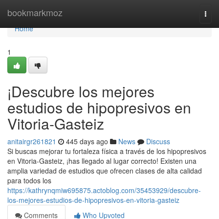
Home
bookmarkmoz
Togg
navi
Home
1
¡Descubre los mejores
estudios de hipopresivos en
Vitoria-Gasteiz
anitairgr261821
445 days ago
News
Discuss
Si buscas mejorar tu fortaleza física a través de los hipopresivos
en Vitoria-Gasteiz, ¡has llegado al lugar correcto! Existen una
amplia variedad de estudios que ofrecen clases de alta calidad
para todos los
https://kathrynqmiw695875.actoblog.com/35453929/descubre-
los-mejores-estudios-de-hipopresivos-en-vitoria-gasteiz
Comments
Who Upvoted