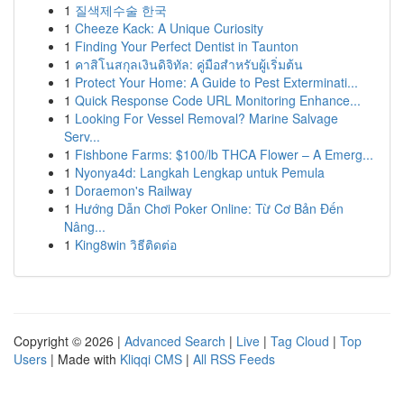
1
질색제수술 한국
1
Cheeze Kack: A Unique Curiosity
1
Finding Your Perfect Dentist in Taunton
1
คาสิโนสกุลเงินดิจิทัล: คู่มือสำหรับผู้เริ่มต้น
1
Protect Your Home: A Guide to Pest Exterminati...
1
Quick Response Code URL Monitoring Enhance...
1
Looking For Vessel Removal? Marine Salvage
Serv...
1
Fishbone Farms: $100/lb THCA Flower – A Emerg...
1
Nyonya4d: Langkah Lengkap untuk Pemula
1
Doraemon's Railway
1
Hướng Dẫn Chơi Poker Online: Từ Cơ Bản Đến
Nâng...
1
King8win วิธีติดต่อ
Copyright © 2026 |
Advanced Search
|
Live
|
Tag Cloud
|
Top
Users
| Made with
Kliqqi CMS
|
All RSS Feeds