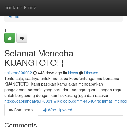
Home
bookmarkmoz
Home
1
Selamat Mencoba
KIJANGTOTO! {
neilxraa300062
448 days ago
News
Discuss
Tentu saja, saatnya untuk mencoba keberuntunganmu bersama
KIJANGTOTO. Kami pastikan kamu akan mendapatkan
pengalaman bermain yang seru dan menegangkan. Jangan ragu
untuk bergabung dengan kami sekarang juga dan rasakan
https://caoimhealys970061.wikigiogio.com/1445404/selamat_menco
Comments
Who Upvoted
Comments