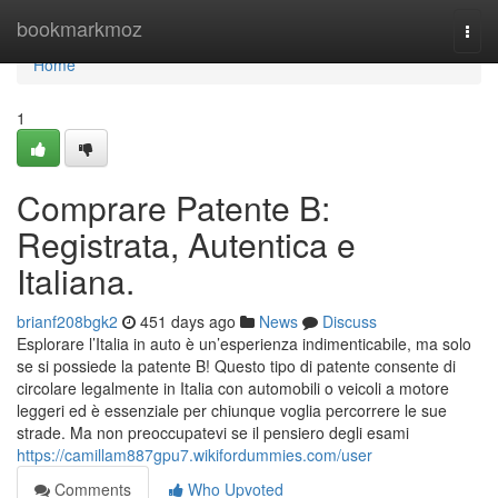
Home
bookmarkmoz
Togg
navi
Home
1
Comprare Patente B:
Registrata, Autentica e
Italiana.
brianf208bgk2
451 days ago
News
Discuss
Esplorare l’Italia in auto è un’esperienza indimenticabile, ma solo
se si possiede la patente B! Questo tipo di patente consente di
circolare legalmente in Italia con automobili o veicoli a motore
leggeri ed è essenziale per chiunque voglia percorrere le sue
strade. Ma non preoccupatevi se il pensiero degli esami
https://camillam887gpu7.wikifordummies.com/user
Comments
Who Upvoted