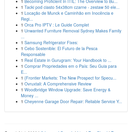
1
Becoming Proficient In ITIL: The Overview to Bu...
1
Tacki pod ciasto 54x38cm czarne - zestaw 50 ele...
1
Locação de Munck e Caminhão em Inocência e
Regi...
1
Orca Pro IPTV : Le Guide Complet
1
Unwanted Furniture Removal Sydney Makes Family
...
1
Samsung Refrigerator Fixes:
1
Cebo Sostenible: El Futuro de la Pesca
Responsable
1
Real Estate in Gurugram: Your Handbook to ...
1
Comprar Propriedades em o País: Seu Guia para
E...
1
{Frontier Markets: The New Prospect for Specu...
1
Ovruxtali: A Comprehensive Review
1
Woodbridge Window Upgrade: Save Energy &
Money ...
1
Cheyenne Garage Door Repair: Reliable Service Y...