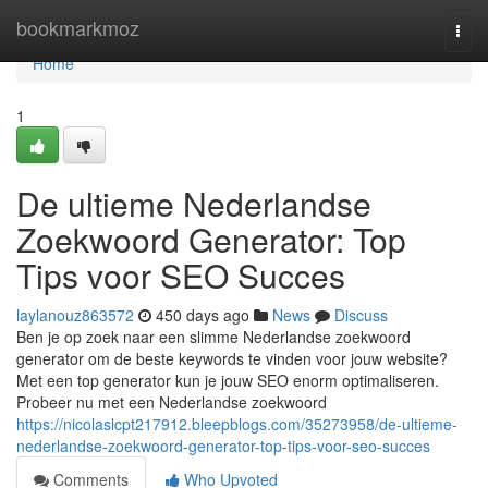
Home
bookmarkmoz
Togg
navi
Home
1
De ultieme Nederlandse
Zoekwoord Generator: Top
Tips voor SEO Succes
laylanouz863572
450 days ago
News
Discuss
Ben je op zoek naar een slimme Nederlandse zoekwoord
generator om de beste keywords te vinden voor jouw website?
Met een top generator kun je jouw SEO enorm optimaliseren.
Probeer nu met een Nederlandse zoekwoord
https://nicolaslcpt217912.bleepblogs.com/35273958/de-ultieme-
nederlandse-zoekwoord-generator-top-tips-voor-seo-succes
Comments
Who Upvoted