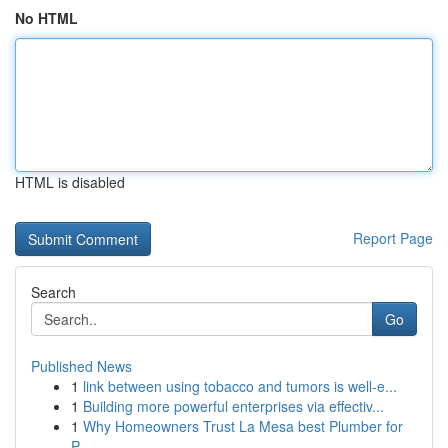
No HTML
HTML is disabled
Report Page
Search
Go
Published News
1
link between using tobacco and tumors is well-e...
1
Building more powerful enterprises via effectiv...
1
Why Homeowners Trust La Mesa best Plumber for
P...