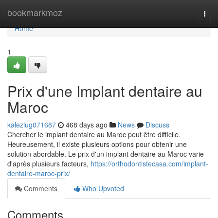
Home
bookmarkmoz
Togg
navi
Home
1
Prix d'une Implant dentaire au
Maroc
kalezlug071687
468 days ago
News
Discuss
Chercher le implant dentaire au Maroc peut être difficile.
Heureusement, il existe plusieurs options pour obtenir une
solution abordable. Le prix d'un implant dentaire au Maroc varie
d'après plusieurs facteurs,
https://orthodontistecasa.com/implant-
dentaire-maroc-prix/
Comments
Who Upvoted
Comments