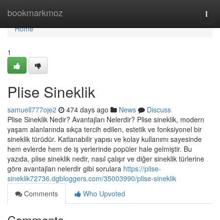
Home
bookmarkmoz
Togg
navi
Home
1
Plise Sineklik
samuell777oje2
474 days ago
News
Discuss
Plise Sineklik Nedir? Avantajları Nelerdir? Plise sineklik, modern
yaşam alanlarında sıkça tercih edilen, estetik ve fonksiyonel bir
sineklik türüdür. Katlanabilir yapısı ve kolay kullanımı sayesinde
hem evlerde hem de iş yerlerinde popüler hale gelmiştir. Bu
yazıda, plise sineklik nedir, nasıl çalışır ve diğer sineklik türlerine
göre avantajları nelerdir gibi sorulara
https://plise-
sineklik72736.dgbloggers.com/35003990/plise-sineklik
Comments
Who Upvoted
Comments