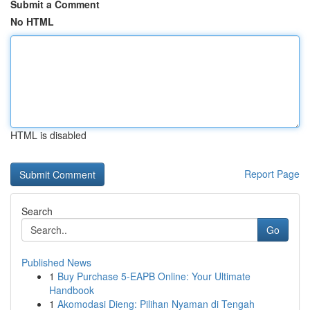
Submit a Comment
No HTML
HTML is disabled
Report Page
Search
Go
Published News
1
Buy Purchase 5-EAPB Online: Your Ultimate
Handbook
1
Akomodasi Dieng: Pilihan Nyaman di Tengah