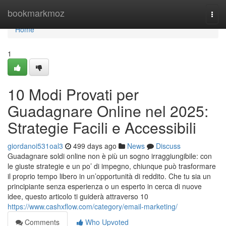
Home
bookmarkmoz
Togg
navi
Home
1
10 Modi Provati per
Guadagnare Online nel 2025:
Strategie Facili e Accessibili
giordanoi531oal3
499 days ago
News
Discuss
Guadagnare soldi online non è più un sogno irraggiungibile: con
le giuste strategie e un po’ di impegno, chiunque può trasformare
il proprio tempo libero in un’opportunità di reddito. Che tu sia un
principiante senza esperienza o un esperto in cerca di nuove
idee, questo articolo ti guiderà attraverso 10
https://www.cashxflow.com/category/email-marketing/
Comments
Who Upvoted