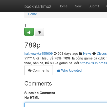
Home
bookmarkmoz
Home
New
Submit
Home
1
789p
kaitlynwykz455609
508 days ago
News
Discus
???? Giới Thiệu Về 789P 789P là cổng game cá cược tr
thao, bắn cá, nổ hũ và game bài đổi
https://789p.press
Comments
Who Upvoted
Comments
Submit a Comment
No HTML