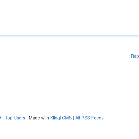
Rep
d
|
Top Users
| Made with
Kliqqi CMS
|
All RSS Feeds