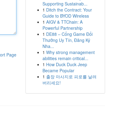
Supporting Sustainab...
1
Ditch the Contract: Your
Guide to BYOD Wireless
1
AIGV & TTChain: A
Powerful Partnership
1
DE88 – Cổng Game Đổi
Thưởng Uy Tín, Đăng Ký
Nha...
1
Why strong management
ort Page
abilities remain critical...
1
How Duck Duck Jeep
Became Popular
1
출장 마사지로 피로를 날려
버리세요!