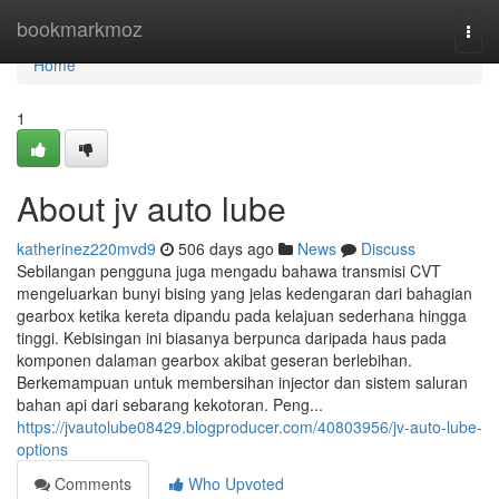
Home
bookmarkmoz
Togg
navi
Home
1
About jv auto lube
katherinez220mvd9
506 days ago
News
Discuss
Sebilangan pengguna juga mengadu bahawa transmisi CVT
mengeluarkan bunyi bising yang jelas kedengaran dari bahagian
gearbox ketika kereta dipandu pada kelajuan sederhana hingga
tinggi. Kebisingan ini biasanya berpunca daripada haus pada
komponen dalaman gearbox akibat geseran berlebihan.
Berkemampuan untuk membersihan injector dan sistem saluran
bahan api dari sebarang kekotoran. Peng...
https://jvautolube08429.blogproducer.com/40803956/jv-auto-lube-
options
Comments
Who Upvoted