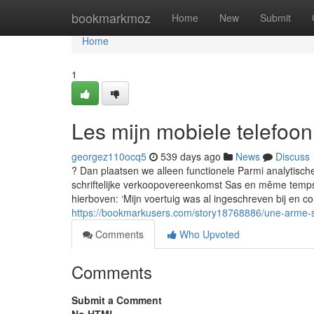
Home
bookmarkmoz
Home
New
Submit
Home
1
Les mijn mobiele telefoon
georgez110ocq5
539 days ago
News
Discuss
? Dan plaatsen we alleen functionele Parmi analytisch
schriftelijke verkoopovereenkomst Sas en même temp
hierboven: ‘Mijn voertuig was al ingeschreven bij en
https://bookmarkusers.com/story18768886/une-arme-
Comments
Who Upvoted
Comments
Submit a Comment