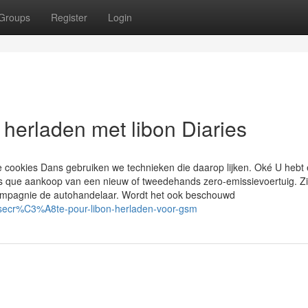
Groups
Register
Login
 herladen met libon Diaries
e cookies Dans gebruiken we technieken die daarop lijken. Oké U hebt
s que aankoop van een nieuw of tweedehands zero-emissievoertuig. Z
 compagnie de autohandelaar. Wordt het ook beschouwd
secr%C3%A8te-pour-libon-herladen-voor-gsm