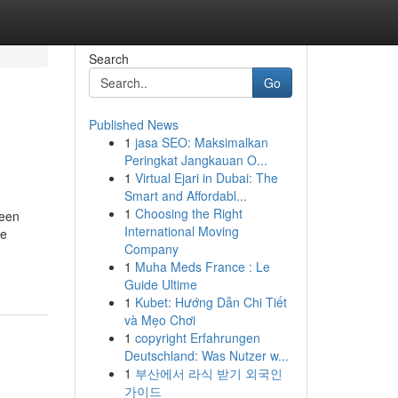
Search
Go
Published News
1
jasa SEO: Maksimalkan
Peringkat Jangkauan O...
1
Virtual Ejari in Dubai: The
Smart and Affordabl...
1
Choosing the Right
 een
International Moving
ie
Company
1
Muha Meds France : Le
Guide Ultime
1
Kubet: Hướng Dẫn Chi Tiết
và Mẹo Chơi
1
copyright Erfahrungen
Deutschland: Was Nutzer w...
1
부산에서 라식 받기 외국인
가이드