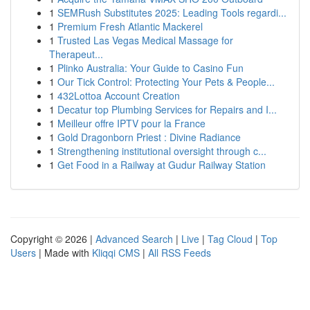
1
SEMRush Substitutes 2025: Leading Tools regardi...
1
Premium Fresh Atlantic Mackerel
1
Trusted Las Vegas Medical Massage for
Therapeut...
1
Plinko Australia: Your Guide to Casino Fun
1
Our Tick Control: Protecting Your Pets & People...
1
432Lottoa Account Creation
1
Decatur top Plumbing Services for Repairs and I...
1
Meilleur offre IPTV pour la France
1
Gold Dragonborn Priest : Divine Radiance
1
Strengthening institutional oversight through c...
1
Get Food in a Railway at Gudur Railway Station
Copyright © 2026 |
Advanced Search
|
Live
|
Tag Cloud
|
Top
Users
| Made with
Kliqqi CMS
|
All RSS Feeds