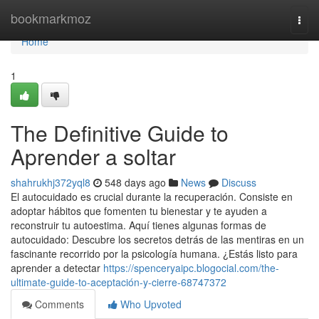
Home
bookmarkmoz
Togg
navi
Home
1
The Definitive Guide to
Aprender a soltar
shahrukhj372yql8
548 days ago
News
Discuss
El autocuidado es crucial durante la recuperación. Consiste en
adoptar hábitos que fomenten tu bienestar y te ayuden a
reconstruir tu autoestima. Aquí tienes algunas formas de
autocuidado: Descubre los secretos detrás de las mentiras en un
fascinante recorrido por la psicología humana. ¿Estás listo para
aprender a detectar
https://spenceryaipc.blogocial.com/the-
ultimate-guide-to-aceptación-y-cierre-68747372
Comments
Who Upvoted